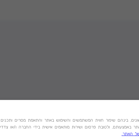
ה אנו משתמשים בקבצי מידע ("Cookies") לצרכים שונים, בינהם שיפור חווית המשתמשים והשימוש באתר והתא
ר באמצעותם, ולטובת פרסום ושירות מותאמים אישית בידי החברה ו/או צדדים
של האתר.