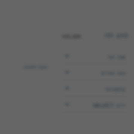
סינון לפי:
אפס סינון
שנת ייצור
טוען נתונים...
טווח מחירים
קלומטראז'
דירוג SELECT