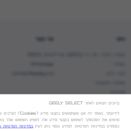
ניווט
צור קשר
מעוניין למכור את ה-GEELY שלך?
טלפון 8133*
קטלוג
Whatsapp
סוכן חכם
contact@geely.co.il
שאלות ותשובות
סוכנויות
ברוכים הבאים לאתר
GEELY SELECT
לידיעתך, באתר ז
(
(
מדיניות הפרטיות
תנאי שימוש
מהווים את הסכמתך לשימוש בקבצי מידע אלו, לאפיון השימוש שלך באת
ק
ק
כמפורט במדיניות הפרטיות. למידע נוסף ניתן לעיין
במדיניות הפרטיות 