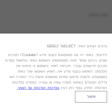
טוען נתונים...
ברוכים הבאים לאתר
GEELY SELECT
ניווט
לידיעתך, באתר זה אנו משתמשים בקבצי מידע ("Cookies") לצרכים
שונים, בינהם שיפור חווית המשתמשים והשימוש באתר והתאמת מסרים
צור קשר
ותכנים פרסומיים עבורך. הכניסה לאתר והשימוש בו מהווים את
הסכמתך לשימוש בקבצי מידע אלו, לאפיון השימוש שלך באתר
באמצעותם, ולטובת פרסום ושירות מותאמים אישית בידי החברה ו/או
צדדים הפועלים בשיתוף פעולה עימה או עבורה, כמפורט במדיניות
הפרטיות. למידע נוסף ניתן לעיין
במדיניות הפרטיות של האתר.
אישור
(
(
מדיניות הפרטיות
תנאי שימוש
ק
ק
Created by dooble
ו
ו