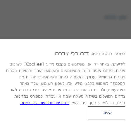
טוען נתונים...
ברוכים הבאים לאתר
GEELY SELECT
ניווט
לידיעתך, באתר זה אנו משתמשים בקבצי מידע ("Cookies") לצרכים
שונים, בינהם שיפור חווית המשתמשים והשימוש באתר והתאמת מסרים
צור קשר
ותכנים פרסומיים עבורך. הכניסה לאתר והשימוש בו מהווים את
הסכמתך לשימוש בקבצי מידע אלו, לאפיון השימוש שלך באתר
באמצעותם, ולטובת פרסום ושירות מותאמים אישית בידי החברה ו/או
צדדים הפועלים בשיתוף פעולה עימה או עבורה, כמפורט במדיניות
הפרטיות. למידע נוסף ניתן לעיין
במדיניות הפרטיות של האתר.
אישור
(
(
מדיניות הפרטיות
תנאי שימוש
ק
ק
Created by dooble
ו
ו